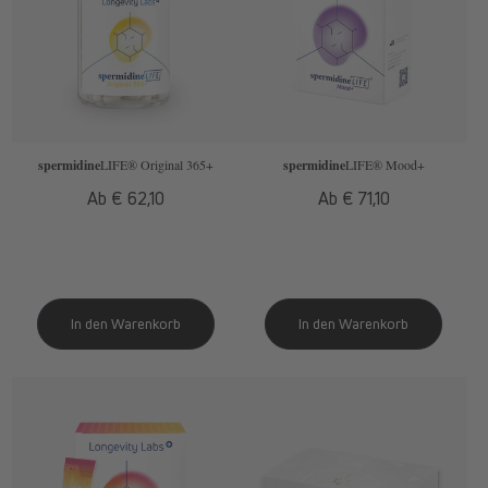
spermidine
LIFE
® Original 365+
spermidine
LIFE
® Mood+
Normaler
Ab € 62,10
Normaler
Ab € 71,10
Preis
Preis