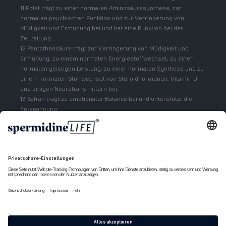
11 Folat trägt zu einer normalen Aminosäuresynthese, zur
normalen psychischen Funktion und zur Verringerung von
Müdigkeit und Ermüdung bei und hat eine Funktion bei der
Zellteilung.
12 Pantothensäure trägt zur Verringerung von Müdigkeit und
Ermüdung, zu einem normalen Energiestoffwechsel, zu einer
normalen geistigen Leistung, zu einer normalen Synthese und zu
einem normalen Stoffwechsel von Steroidhormonen, Vitamin D
und einigen Neurotransmittern bei.
13 Safran trägt zu emotionaler Balance bei und unterstützt die
Entspannung.
Zahlungsmethoden