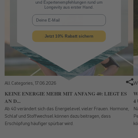
und Expertenempfehlungen rund um
Longevity aus erster Hand.
E-Mail
Jetzt 10% Rabatt sichern
All Categories,
17.06.2026
We
KEINE ENERGIE MEHR MIT ANFANG 40: LIEGT ES
W
AN D...
4 
Ab 40 verändert sich das Energielevel vieler Frauen. Hormone,
Nä
Schlaf und Stoffwechsel können dazu beitragen, dass
Pe
Erschöpfung häufiger spürbar wird.
kö