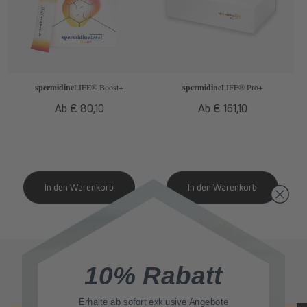
spermidine
LIFE
® Boost+
spermidine
LIFE
® Pro+
Normaler
Ab € 80,10
Normaler
Ab € 161,10
Preis
Preis
Ähnliche Beitrage
10% Rabatt
Erhalte ab sofort
exklusive Angebote