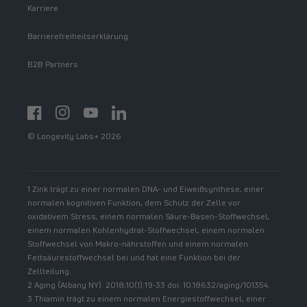
Karriere
Barrierefreiheitserklärung
B2B Partners
Facebook
Instagram
YouTube
https://www.linkedin.com/showcase/spermidinelif
© Longevity Labs+ 2026
1 Zink trägt zu einer normalen DNA- und Eiweißsynthese, einer
normalen kognitiven Funktion, dem Schutz der Zelle vor
oxidativem Stress, einem normalen Säure-Basen-Stoffwechsel,
einem normalen Kohlenhydrat-Stoffwechsel, einem normalen
Stoffwechsel von Makro-nährstoffen und einem normalen
Fettsäurestoffwechsel bei und hat eine Funktion bei der
Zellteilung.
2 Aging (Albany NY). 2018;10(1):19-33 doi: 10.18632/aging/101354.
3 Thiamin trägt zu einem normalen Energiestoffwechsel, einer