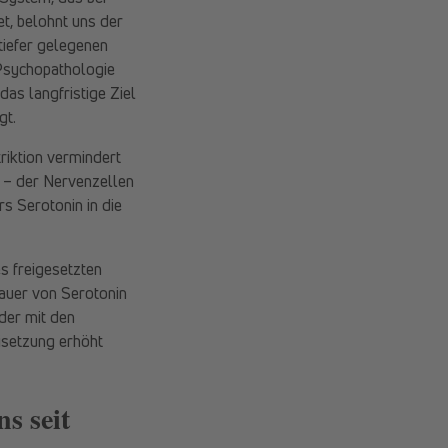
t, belohnt uns der
 tiefer gelegenen
 Psychopathologie
as langfristige Ziel
gt.
triktion vermindert
 – der Nervenzellen
s Serotonin in die
s freigesetzten
auer von Serotonin
der mit den
isetzung erhöht
s seit