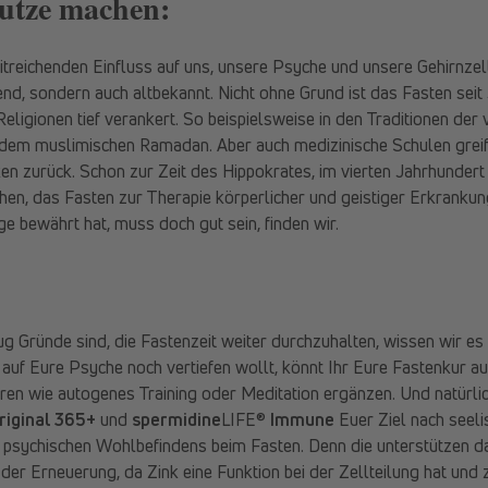
utze machen:
treichenden Einfluss auf uns, unsere Psyche und unsere Gehirnzell
end, sondern auch altbekannt. Nicht ohne Grund ist das Fasten seit
Religionen tief verankert. So beispielsweise in den Traditionen der 
dem muslimischen Ramadan. Aber auch medizinische Schulen greif
n zurück. Schon zur Zeit des Hippokrates, im vierten Jahrhundert 
en, das Fasten zur Therapie körperlicher und geistiger Erkrankun
e bewährt hat, muss doch gut sein, finden wir.
g Gründe sind, die Fastenzeit weiter durchzuhalten, wissen wir es 
e auf Eure Psyche noch vertiefen wollt, könnt Ihr Eure Fastenkur a
en wie autogenes Training oder Meditation ergänzen. Und natürlic
riginal 365+
und
spermidine
LIFE®
Immune
Euer Ziel nach seelis
psychischen Wohlbefindens beim Fasten. Denn die unterstützen d
 der Erneuerung, da Zink eine Funktion bei der Zellteilung hat und