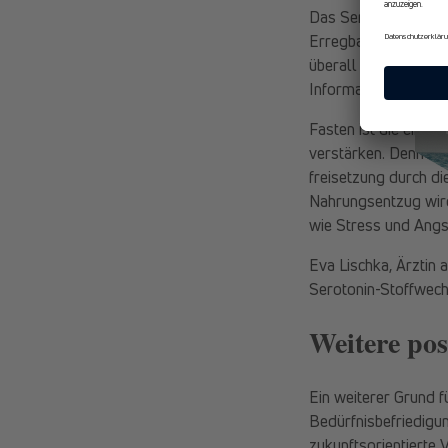
Das Serotonin, das d
Erregbarkeit aller 
überall wirkenden “
Informationsprozess
Fasten ist die einzi
verstärken. Denn du
freisetzung durch d
Nahrungsentzug wird
wie Stress und Angst
Eva Lischka, Ärztin 
Serotonin-Stoffwechs
Weitere pos
Ein weiterer Grund fü
Bedürfnisbefriedigun
zukunftsorientierte