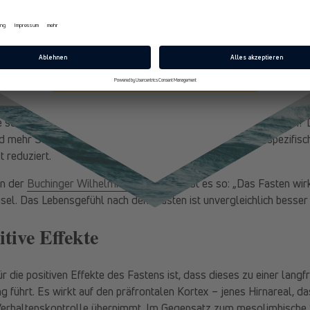
rei bis fünf Mal pro Sekunde den ganzen Tag über ausgeschüttet wi
E-Mail
nachgeschalteten Nervenzellen. Damit übt das serotonerge System 
Harmonisierungseffekt” auf die im zentralen Nervensystem ablauf
e aus.
Jetzt 10% Rabatt sichern
g bekannte Möglichkeit, die Aktivität des serotonergen Systems lang
rch die Nahrungskarenz kommt es zu einer gesteigerten Serotonin
ie serotonergen Präsynapsen. Was soll das im Konkreten heißen? 
 mehr Serotonin freigesetzt, was Erregungszustände unspezifisch
 reduziert.
an der
Buchinger Wilhelmi Klinik
, beschreibt es so: „Das Fasten wirk
el. Das Lebensgefühl nach dem Fasten ist unvergleichlich besser 
itive Effekte
r die positiven Effekte des Fastens ist, dass dieses zu einer langfr
g führt. Es wirkt auf den präfrontalen Kortex – jenes Hirnareal, da
 Verhaltenskontrolle übernimmt. Im Gegensatz zum mesolimbische 