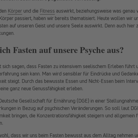
 den
Körper
und die
Fitness
auswirkt, beziehungsweise was genau
örper passiert, haben wir bereits thematisiert. Heute wollen wir 
sten auf unseren Geist und unsere Seele auswirkt. Denn auch hier z
kungen.
ich Fasten auf unsere Psyche aus?
 sich sagen, dass Fasten zu intensivem seelischem Erleben führt 
erfahrung sein kann. Man wird sensibler für Eindrücke und Gedank
keit steigt. Durch das bewusste Essen und Nicht-Essen beim Inter
ine ganz neue Genussfähigkeit erleben.
Deutsche Gesellschaft für Ernährung (DGE) in einer Stellungnahme
Wirkungen in Bezug auf psychischen Veränderungen. So soll laut D
eit bringen, die Konzentrationsfähigkeit steigern und allgemein f
n.
 wohl, dass wir uns beim Fasten bewusst aus dem Alltag nehmen u