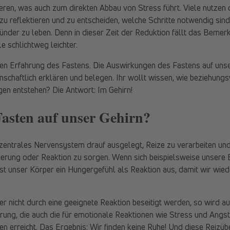
ren, was auch zum direkten Abbau von Stress führt. Viele nutzen d
u reflektieren und zu entscheiden, welche Schritte notwendig sind,
ünder zu leben. Denn in dieser Zeit der Reduktion fällt das Beme
e schlichtweg leichter.
hen Erfahrung des Fastens. Die Auswirkungen des Fastens auf uns
nschaftlich erklären und belegen. Ihr wollt wissen, wie beziehung
gen entstehen? Die Antwort: Im Gehirn!
Fasten auf unser Gehirn?
 zentrales Nervensystem drauf ausgelegt, Reize zu verarbeiten und
ierung oder Reaktion zu sorgen. Wenn sich beispielsweise unsere
st unser Körper ein Hungergefühl als Reaktion aus, damit wir wie
er nicht durch eine geeignete Reaktion beseitigt werden, so wird a
erung, die auch die für emotionale Reaktionen wie Stress und Angs
en erreicht. Das Ergebnis: Wir finden keine Ruhe! Und diese Reizü