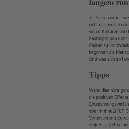
langem zun
Ja, Fasten nimmt wei
nicht nur beeindruck
vielen Kulturen und 
Fastenperiode oder 
Fasten zu Heilzwecke
begannen die Mensch
Und was sich so lang
Tipps
Wenn dies nicht genu
die positiven Effekt
Entspannungsverfahr
spermidine
LIFE®
O
Verbesserung Eures 
Zink Eure Zellen bei