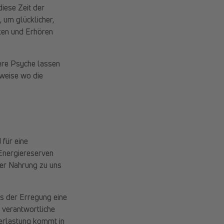
iese Zeit der
 um glücklicher,
rken und Erhören
ere Psyche lassen
sweise wo die
 für eine
 Energiereserven
der Nahrung zu uns
us der Erregung eine
t verantwortliche
berlastung kommt in