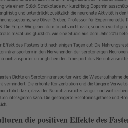
ung wie einem Stück Schokolade nur kurzfristig Dopamin ausschütte
ngfristig und unterdrückt zusätzlich die neuronale Aktivität in den
hnungssystems, wie Oliver Gruber, Professor für Experimentelle
. Die Folge: Wir geben dem Impuls nicht nach, sondern verfolgen d
rolle macht uns glücklich, wie eine Studie aus dem Jahr 2013 bele
er Effekt des Fastens tritt nach einigen Tagen auf: Die Nahrungsres
tonintransportern in den Nervenenden der serotonergen Neuronen
rotonintransporter ermöglichen den Transport des Neurotransmitter
gerten Dichte an Serotonintransporter wird die Wiederaufnahme de
t vermindert. Die erhöhte Konzentration und die längere Verweild
Raum führt dazu, dass der Neurotransmitter länger und weitreichen
len interagieren kann. Die gesteigerte Serotoninsynthese und -fre
ich.
lturen die positiven Effekte des Fasten