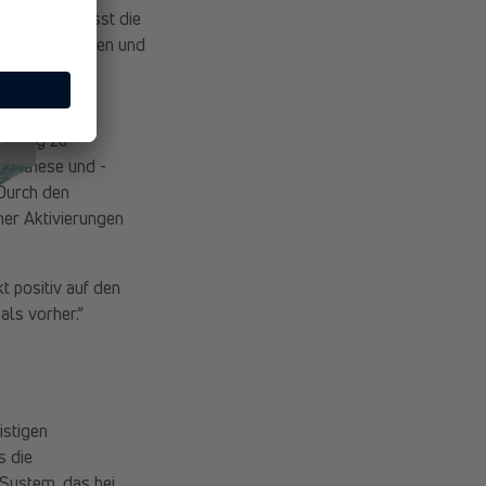
rd, beeinflusst die
einen ständigen und
enden
fristig zu
synthese und -
Durch den
er Aktivierungen
t positiv auf den
als vorher.“
istigen
s die
System, das bei