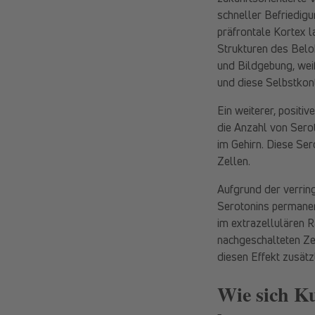
schneller Befriedig
präfrontale Kortex la
Strukturen des Belo
und Bildgebung, weiß
und diese Selbstkont
Ein weiterer, positiv
die Anzahl von Sero
im Gehirn. Diese Se
Zellen.
Aufgrund der verrin
Serotonins permanen
im extrazellulären 
nachgeschalteten Zel
diesen Effekt zusätzl
Wie sich Ku