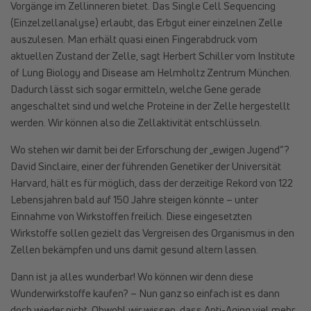
Vorgänge im Zellinneren bietet. Das Single Cell Sequencing
(Einzelzellanalyse) erlaubt, das Erbgut einer einzelnen Zelle
auszulesen. Man erhält quasi einen Fingerabdruck vom
aktuellen Zustand der Zelle, sagt Herbert Schiller vom Institute
of Lung Biology and Disease am Helmholtz Zentrum München.
Dadurch lässt sich sogar ermitteln, welche Gene gerade
angeschaltet sind und welche Proteine in der Zelle hergestellt
werden. Wir können also die Zellaktivität entschlüsseln.
Wo stehen wir damit bei der Erforschung der „ewigen Jugend“?
David Sinclaire, einer der führenden Genetiker der Universität
Harvard, hält es für möglich, dass der derzeitige Rekord von 122
Lebensjahren bald auf 150 Jahre steigen könnte – unter
Einnahme von Wirkstoffen freilich. Diese eingesetzten
Wirkstoffe sollen gezielt das Vergreisen des Organismus in den
Zellen bekämpfen und uns damit gesund altern lassen.
Dann ist ja alles wunderbar! Wo können wir denn diese
Wunderwirkstoffe kaufen? – Nun ganz so einfach ist es dann
doch wieder nicht. Obwohl wir wissen, dass Anti-Aging viel mehr