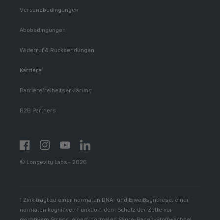
Versandbedingungen
Abobedingungen
Widerruf & Rücksendungen
Karriere
Barrierefreiheitserklärung
B2B Partners
Facebook
Instagram
YouTube
https://www.linkedin.com/showcase/spermidinelif
© Longevity Labs+ 2026
1 Zink trägt zu einer normalen DNA- und Eiweißsynthese, einer
normalen kognitiven Funktion, dem Schutz der Zelle vor
oxidativem Stress, einem normalen Säure-Basen-Stoffwechsel,