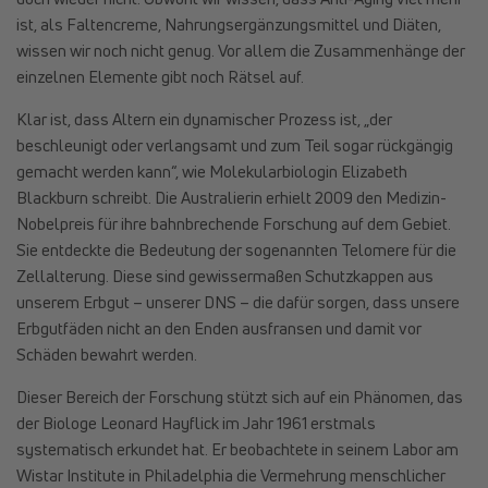
ist, als Faltencreme, Nahrungsergänzungsmittel und Diäten,
wissen wir noch nicht genug. Vor allem die Zusammenhänge der
einzelnen Elemente gibt noch Rätsel auf.
Klar ist, dass Altern ein dynamischer Prozess ist, „der
beschleunigt oder verlangsamt und zum Teil sogar rückgängig
gemacht werden kann“, wie Molekularbiologin Elizabeth
Blackburn schreibt. Die Australierin erhielt 2009 den Medizin-
Nobelpreis für ihre bahnbrechende Forschung auf dem Gebiet.
Sie entdeckte die Bedeutung der sogenannten Telomere für die
Zellalterung. Diese sind gewissermaßen Schutzkappen aus
unserem Erbgut – unserer DNS – die dafür sorgen, dass unsere
Erbgutfäden nicht an den Enden ausfransen und damit vor
Schäden bewahrt werden.
Dieser Bereich der Forschung stützt sich auf ein Phänomen, das
der Biologe Leonard Hayflick im Jahr 1961 erstmals
systematisch erkundet hat. Er beobachtete in seinem Labor am
Wistar Institute in Philadelphia die Vermehrung menschlicher