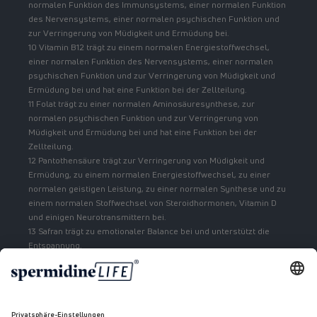
normalen Funktion des Immunsystems, einer normalen Funktion
des Nervensystems, einer normalen psychischen Funktion und
zur Verringerung von Müdigkeit und Ermüdung bei.
10 Vitamin B12 trägt zu einem normalen Energiestoffwechsel,
einer normalen Funktion des Nervensystems, einer normalen
psychischen Funktion und zur Verringerung von Müdigkeit und
Ermüdung bei und hat eine Funktion bei der Zellteilung.
11 Folat trägt zu einer normalen Aminosäuresynthese, zur
normalen psychischen Funktion und zur Verringerung von
Müdigkeit und Ermüdung bei und hat eine Funktion bei der
Zellteilung.
12 Pantothensäure trägt zur Verringerung von Müdigkeit und
Ermüdung, zu einem normalen Energiestoffwechsel, zu einer
normalen geistigen Leistung, zu einer normalen Synthese und zu
einem normalen Stoffwechsel von Steroidhormonen, Vitamin D
und einigen Neurotransmittern bei.
13 Safran trägt zu emotionaler Balance bei und unterstützt die
Entspannung.