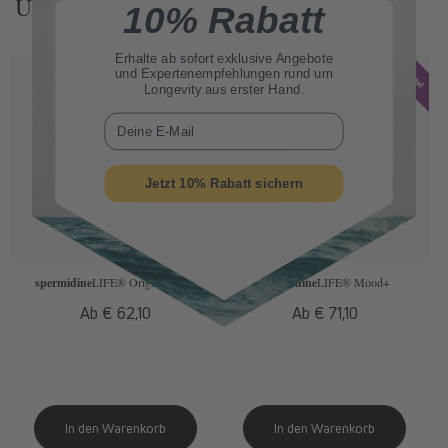
Unsere Produkte Entdecken
10% Rabatt
Erhalte ab sofort
exklusive Angebote
und Expertenempfehlungen rund um
Longevity aus erster Hand.
E-Mail
Jetzt 10% Rabatt sichern
spermidine
LIFE
® Original 365+
spermidine
LIFE
® Mood+
Normaler
Ab € 62,10
Normaler
Ab € 71,10
Preis
Preis