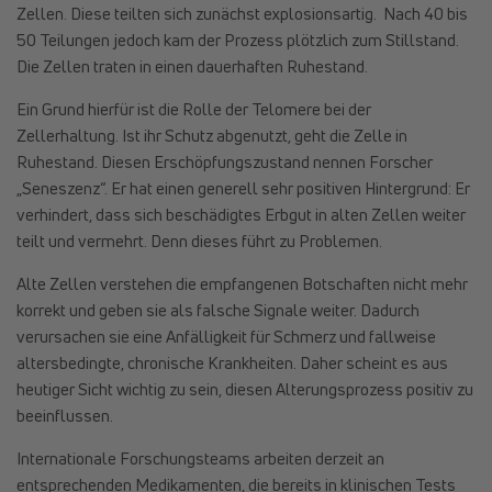
Zellen. Diese teilten sich zunächst explosionsartig. Nach 40 bis
50 Teilungen jedoch kam der Prozess plötzlich zum Stillstand.
Die Zellen traten in einen dauerhaften Ruhestand.
Ein Grund hierfür ist die Rolle der Telomere bei der
Zellerhaltung. Ist ihr Schutz abgenutzt, geht die Zelle in
Ruhestand. Diesen Erschöpfungszustand nennen Forscher
„Seneszenz“. Er hat einen generell sehr positiven Hintergrund: Er
verhindert, dass sich beschädigtes Erbgut in alten Zellen weiter
teilt und vermehrt. Denn dieses führt zu Problemen.
Alte Zellen verstehen die empfangenen Botschaften nicht mehr
korrekt und geben sie als falsche Signale weiter. Dadurch
verursachen sie eine Anfälligkeit für Schmerz und fallweise
altersbedingte, chronische Krankheiten. Daher scheint es aus
heutiger Sicht wichtig zu sein, diesen Alterungsprozess positiv zu
beeinflussen.
Internationale Forschungsteams arbeiten derzeit an
entsprechenden Medikamenten, die bereits in klinischen Tests