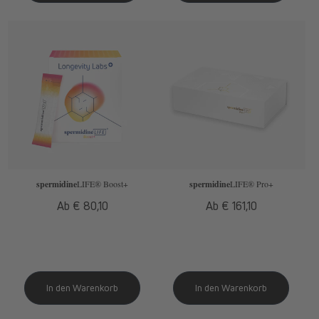
spermidine
LIFE
® Boost+
spermidine
LIFE
® Pro+
Normaler
Ab € 80,10
Normaler
Ab € 161,10
Preis
Preis