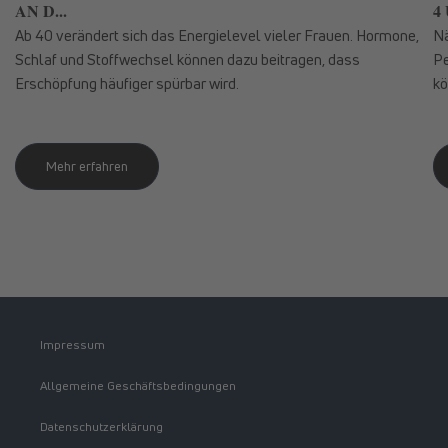
AN D...
4 
Ab 40 verändert sich das Energielevel vieler Frauen. Hormone,
Nä
Schlaf und Stoffwechsel können dazu beitragen, dass
Pe
Erschöpfung häufiger spürbar wird.
kö
Mehr erfahren
Impressum
Allgemeine Geschäftsbedingungen
Datenschutzerklärung