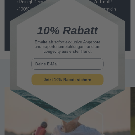
• Reinigt Deine Zellen von schädlichem Zellmüll¹
• 100% natürliches & klinisch getestetes² Spermidin
10% Rabatt
Jetzt kaufen
Erhalte ab sofort
exklusive Angebote
und Expertenempfehlungen rund um
Longevity aus erster Hand.
E-Mail
Ähnliche Beitrage
Jetzt 10% Rabatt sichern