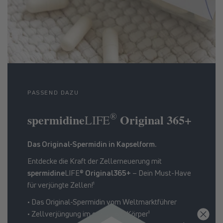
PASSEND DAZU
®
spermidine
Original 365+
LIFE
Das Original-Spermidin in Kapselform.
Entdecke die Kraft der Zellerneuerung mit
spermidine
LIFE®
Original365+
– Dein Must-Have
für verjüngte Zellen!¹
• Das Original-Spermidin vom Weltmarktführer
• Zellverjüngung im gesamten Körper¹