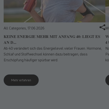
All Categories,
17.06.2026
We
KEINE ENERGIE MEHR MIT ANFANG 40: LIEGT ES
W
AN D...
4 
Ab 40 verändert sich das Energielevel vieler Frauen. Hormone,
Nä
Schlaf und Stoffwechsel können dazu beitragen, dass
Pe
Erschöpfung häufiger spürbar wird.
kö
Mehr erfahren