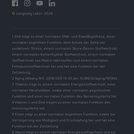
Facebook
Instagram
YouTube
https://www.linkedin.com/showcase/spermidinelif
© Longevity Labs+ 2026
1 Zink trägt zu einer normalen DNA- und Eiweißsynthese, einer
normalen kognitiven Funktion, dem Schutz der Zelle vor
oxidativem Stress, einem normalen Säure-Basen-Stoffwechsel,
einem normalen Kohlenhydrat-Stoffwechsel, einem normalen
Stoffwechsel von Makro-nährstoffen und einem normalen
Fettsäurestoffwechsel bei und hat eine Funktion bei der
Zellteilung.
2 Aging (Albany NY). 2018;10(1):19-33 doi: 10.18632/aging/101354.
3 Thiamin trägt zu einem normalen Energiestoffwechsel, einer
normalen Herzfunktion, sowie einer normalen psychischen
Funktion und einer normalen Funktion des Nervensystems bei.
4 Vitamin C und Zink tragen zu einer normalen Funktion des
Immunsystems bei.
5 Eisen trägt zu einer normalen kognitiven Funktion, sowie zur
Verringerung von Müdigkeit und Erschöpfung bei und hat eine
Funktion bei der Zellteilung.
6 Niacin trägt zu einem normalen Energiestoffwechsel und zur