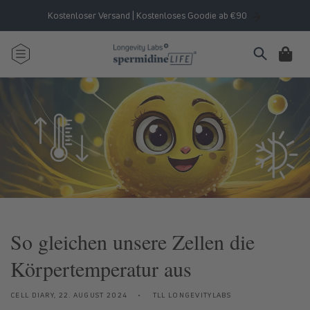
Direkt
zum
Kostenloser Versand | Kostenloses Goodie ab €90
Inhalt
Warenkorb
So gleichen unsere Zellen die
Körpertemperatur aus
CELL DIARY,
22. AUGUST 2024
TLL LONGEVITYLABS