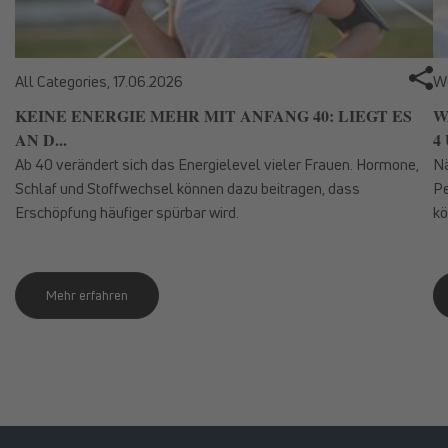
All Categories,
17.06.2026
We
KEINE ENERGIE MEHR MIT ANFANG 40: LIEGT ES
W
AN D...
4 
Ab 40 verändert sich das Energielevel vieler Frauen. Hormone,
Nä
Schlaf und Stoffwechsel können dazu beitragen, dass
Pe
Erschöpfung häufiger spürbar wird.
kö
Mehr erfahren