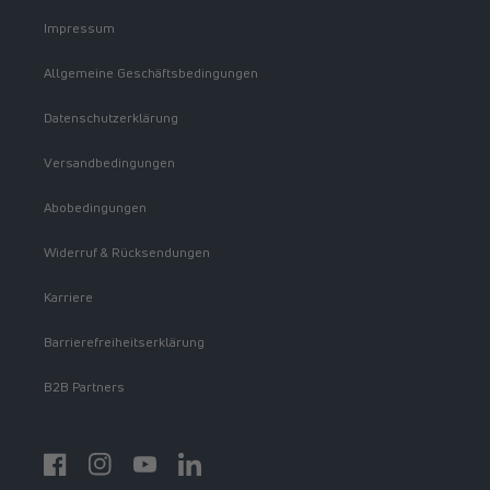
Impressum
Allgemeine Geschäftsbedingungen
Datenschutzerklärung
Versandbedingungen
Abobedingungen
Widerruf & Rücksendungen
Karriere
Barrierefreiheitserklärung
B2B Partners
Facebook
Instagram
YouTube
https://www.linkedin.com/showcase/spermidinelif