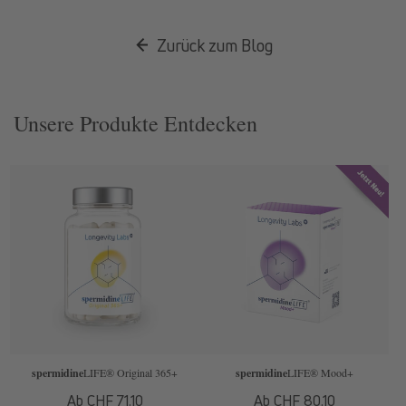
Zurück zum Blog
Unsere Produkte Entdecken
spermidine
LIFE
® Original 365+
spermidine
LIFE
® Mood+
Normaler
Ab CHF 71.10
Normaler
Ab CHF 80.10