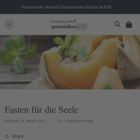
Direkt
zum
Kostenloser Versand | Kostenloses Goodie ab €90
Inhalt
Warenkorb
Fasten für die Seele
FASTEN,
23. MÄRZ 2021
TLL LONGEVITYLABS
Share