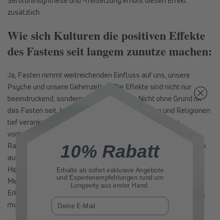
Serotoninsynthese und -freisetzung erhöht diesen Effekt
zusätzlich.
Wie sich Kulturen die positiven Effekte
des Fastens seit langem zunutze machen:
Ja, Fasten nimmt weitreichenden Einfluss auf uns, unsere
Psyche und unsere Gehirnzellen. Die Effekte sind nicht nur
beeindruckend, sondern auch altbekannt. Nicht ohne Grund ist
das Fasten seit Jahrhunderten in vielen Kulturen und Religionen
tief verankert. So beispielsweise in den Traditionen der
vorösterlichen Fastenperiode oder dem muslimischen
Ramadan. Aber auch medizinische Schulen greifen seit langem
10% Rabatt
auf Fasten zu Heilzwecken zurück. Schon zur Zeit des
Hippokrates, im vierten Jahrhundert vor Christus, begannen die
Erhalte ab sofort
exklusive Angebote
und Expertenempfehlungen rund um
Menschen, das Fasten zur Therapie körperlicher und geistiger
Longevity aus erster Hand.
Erkrankungen einzusetzen. Und was sich so lange bewährt hat,
E-Mail
muss doch gut sein, finden wir.