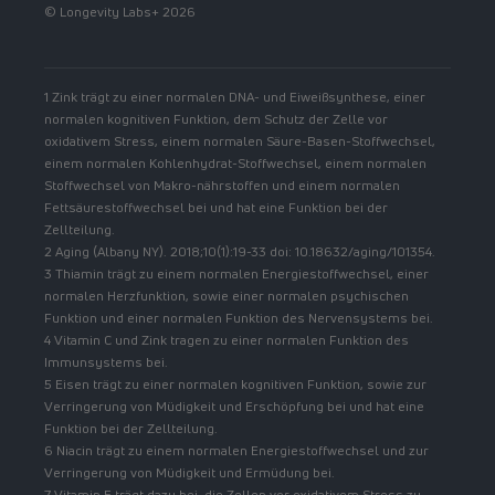
© Longevity Labs+ 2026
1 Zink trägt zu einer normalen DNA- und Eiweißsynthese, einer
normalen kognitiven Funktion, dem Schutz der Zelle vor
oxidativem Stress, einem normalen Säure-Basen-Stoffwechsel,
einem normalen Kohlenhydrat-Stoffwechsel, einem normalen
Stoffwechsel von Makro-nährstoffen und einem normalen
Fettsäurestoffwechsel bei und hat eine Funktion bei der
Zellteilung.
2 Aging (Albany NY). 2018;10(1):19-33 doi: 10.18632/aging/101354.
3 Thiamin trägt zu einem normalen Energiestoffwechsel, einer
normalen Herzfunktion, sowie einer normalen psychischen
Funktion und einer normalen Funktion des Nervensystems bei.
4 Vitamin C und Zink tragen zu einer normalen Funktion des
Immunsystems bei.
5 Eisen trägt zu einer normalen kognitiven Funktion, sowie zur
Verringerung von Müdigkeit und Erschöpfung bei und hat eine
Funktion bei der Zellteilung.
6 Niacin trägt zu einem normalen Energiestoffwechsel und zur
Verringerung von Müdigkeit und Ermüdung bei.
7 Vitamin E trägt dazu bei, die Zellen vor oxidativem Stress zu