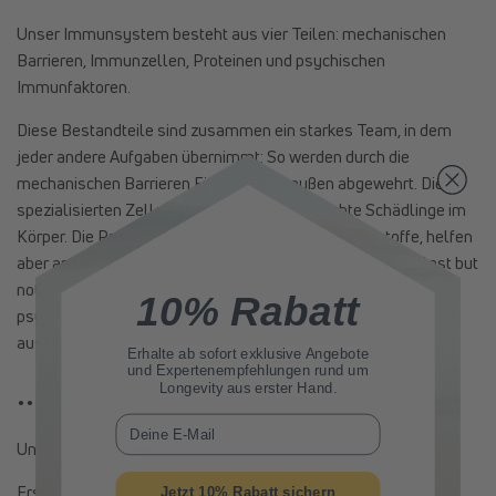
Unser Immunsystem besteht aus vier Teilen: mechanischen
Barrieren, Immunzellen, Proteinen und psychischen
Immunfaktoren.
Diese Bestandteile sind zusammen ein starkes Team, in dem
jeder andere Aufgaben übernimmt: So werden durch die
mechanischen Barrieren Eindringlinge außen abgewehrt. Die
spezialisierten Zellen bekämpfen unerwünschte Schädlinge im
Körper. Die Proteine fungieren einerseits als Botenstoffe, helfen
aber andererseits auch bei der Abwehr von Erregern. Und last but
not least: die
psychische Verfassung
, die sich durch die
10% Rabatt
psychischen Immunfaktoren bedeutend auf die Immunabwehr
auswirkt.
Erhalte ab sofort
exklusive Angebote
und Expertenempfehlungen rund um
… 3
Longevity aus erster Hand.
E-Mail
Unsere
Antikörper
widmen sich grundlegend
drei
Bereichen:
Erstens kümmern sie sich darum, dass das Antigen von den
Jetzt 10% Rabatt sichern