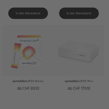
spermidine
LIFE
® Boost+
spermidine
LIFE
® Pro+
Normaler
Ab CHF 89.10
Normaler
Ab CHF 179.10
Preis
Preis