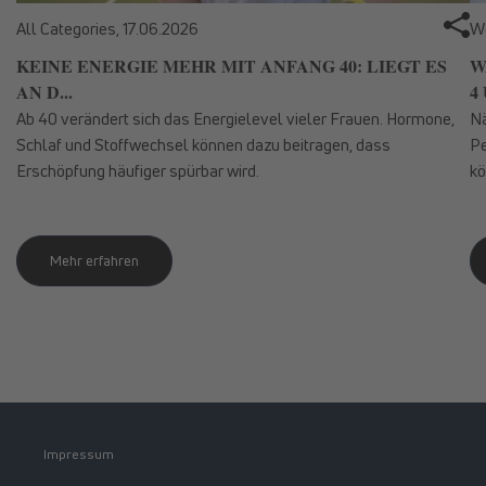
All Categories,
17.06.2026
We
KEINE ENERGIE MEHR MIT ANFANG 40: LIEGT ES
W
AN D...
4 
Ab 40 verändert sich das Energielevel vieler Frauen. Hormone,
Nä
Schlaf und Stoffwechsel können dazu beitragen, dass
Pe
Erschöpfung häufiger spürbar wird.
kö
Mehr erfahren
Impressum