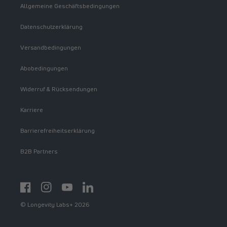
Allgemeine Geschäftsbedingungen
Datenschutzerklärung
Versandbedingungen
Abobedingungen
Widerruf & Rücksendungen
Karriere
Barrierefreiheitserklärung
B2B Partners
Facebook
Instagram
YouTube
https://www.linkedin.com/showcase/spermidinelif
© Longevity Labs+ 2026