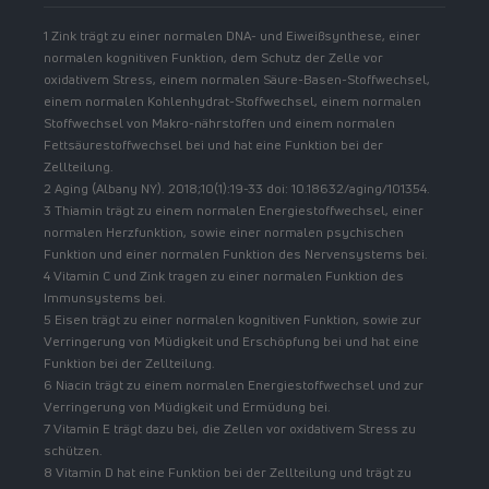
1 Zink trägt zu einer normalen DNA- und Eiweißsynthese, einer
normalen kognitiven Funktion, dem Schutz der Zelle vor
oxidativem Stress, einem normalen Säure-Basen-Stoffwechsel,
einem normalen Kohlenhydrat-Stoffwechsel, einem normalen
Stoffwechsel von Makro-nährstoffen und einem normalen
Fettsäurestoffwechsel bei und hat eine Funktion bei der
Zellteilung.
2 Aging (Albany NY). 2018;10(1):19-33 doi: 10.18632/aging/101354.
3 Thiamin trägt zu einem normalen Energiestoffwechsel, einer
normalen Herzfunktion, sowie einer normalen psychischen
Funktion und einer normalen Funktion des Nervensystems bei.
4 Vitamin C und Zink tragen zu einer normalen Funktion des
Immunsystems bei.
5 Eisen trägt zu einer normalen kognitiven Funktion, sowie zur
Verringerung von Müdigkeit und Erschöpfung bei und hat eine
Funktion bei der Zellteilung.
6 Niacin trägt zu einem normalen Energiestoffwechsel und zur
Verringerung von Müdigkeit und Ermüdung bei.
7 Vitamin E trägt dazu bei, die Zellen vor oxidativem Stress zu
schützen.
8 Vitamin D hat eine Funktion bei der Zellteilung und trägt zu