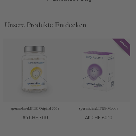
Unsere Produkte Entdecken
spermidine
LIFE
® Original 365+
spermidine
LIFE
® Mood+
Normaler
Ab CHF 71.10
Normaler
Ab CHF 80.10
Preis
Preis