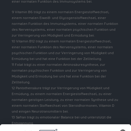
einer normalen Funktion des Immunsystems bei.
9 Vitamin B6 trägt zu einem normalen Energiestoffwechsel,
einem normalen Eiweiß- und Glycogenstoffwechsel, einer
normalen Funktion des Immunsystems, einer normalen Funktion
des Nervensystems, einer normalen psychischen Funktion und
zur Verringerung von Müdigkeit und Ermüdung bei.
10 Vitamin B12 trägt zu einem normalen Energiestoffwechsel,
einer normalen Funktion des Nervensystems, einer normalen
psychischen Funktion und zur Verringerung von Müdigkeit und
Ermüdung bei und hat eine Funktion bei der Zellteilung.
11 Folat trägt zu einer normalen Aminosäuresynthese, zur
normalen psychischen Funktion und zur Verringerung von
Müdigkeit und Ermüdung bei und hat eine Funktion bei der
Zellteilung.
12 Pantothensäure trägt zur Verringerung von Müdigkeit und
Ermüdung, zu einem normalen Energiestoffwechsel, zu einer
normalen geistigen Leistung, zu einer normalen Synthese und zu
einem normalen Stoffwechsel von Steroidhormonen, Vitamin D
und einigen Neurotransmittern bei.
13 Safran trägt zu emotionaler Balance bei und unterstützt die
Entspannung.