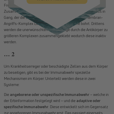
Fresszellen besser gesehen wird. Zweitens kommt durch das
Zusammenspiel von Antigenen und Antikörpern ein Prozess in
Gang, der die Immunzellen anlockt und durch den Membran-
Angriffs-Komplex Löcher in die Zellmembrane bohrt. Drittens
werden die unerwünschten Eindringlinge durch die Antikörper zu
größeren Komplexen zusammengeklebt wodurch diese inaktiv
werden.
… 2
Um Krankheitserreger oder beschädigte Zellen aus dem Körper
zu beseitigen, gibt es bei der Immunabwehr spezielle
Mechanismen im Körper. Unterteilt werden diese in zwei
Systeme:
Die
angeborene oder unspezifische Immunabwehr
– welche in
der Erbinformation festgelegt wird – und die
adaptive oder
spezifische Immunabwehr
. Diese entwickelt sich im Gegensatz
zur angeborenen Immunabwehr erst. Das passiert einerseits