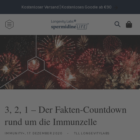
Direkt
zum
Kostenloser Versand | Kostenloses Goodie ab €90
Inhalt
Warenkorb
3, 2, 1 – Der Fakten-Countdown
rund um die Immunzelle
IMMUNITY+,
17. DEZEMBER 2020
TLL LONGEVITYLABS