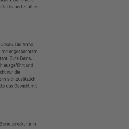
ffektiv und zählt zu
ns Gesäß. Die Arme
en mit angespanntem
teht. Eure Beine,
ch ausgeführt und
ht nur die
nn sich zusätzlich
tte das Gewicht mit
eine streckt Ihr in