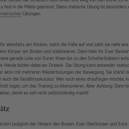
s fest in die Matte gepresst. Diese statische Übung ist besonders e
ometrischen
Übungen.
 Ihr ebenfalls am Rücken, stellt die Füße auf und zieht sie nahe a
 dem Körper am Boden und stabilisieren. Dann hebt Ihr Euer Beck
ine gerade Linie von Euren Knien bis zu den Schulterblättern ents
e Hände bilden dabei ein Dreieck. Die Übung kann entweder statis
r aktiv mit mehreren Wiederholungen der Bewegung. Sie stärkt nic
n auch die Gesäßmuskulatur. Wer noch eines drauflegen möchte, ka
choß legen, um das Training zu intensivieren. Aber Achtung: Dann bi
lten, damit es sich nicht selbstständig macht!
itz
ührt lediglich der Hintern den Boden. Euer Oberkörper und Eure B