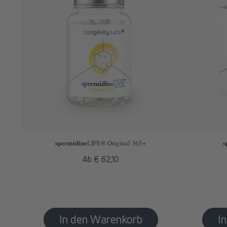
spermidine
s
LIFE
® Original 365+
Normaler
Ab € 62,10
Preis