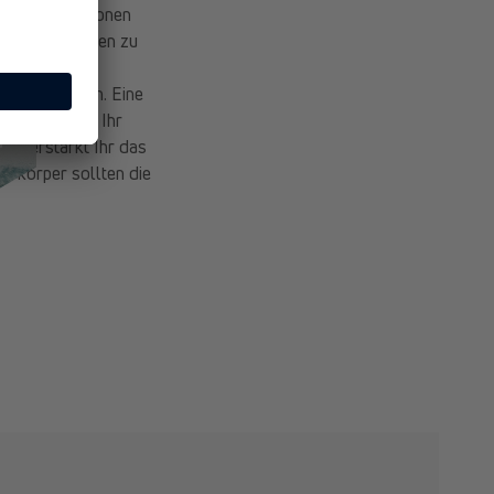
ersen Variationen
 Hand vom Boden zu
er Ihr hebt
n Ellenbogen. Eine
ng. Hier legt Ihr
nd verstärkt Ihr das
berkörper sollten die