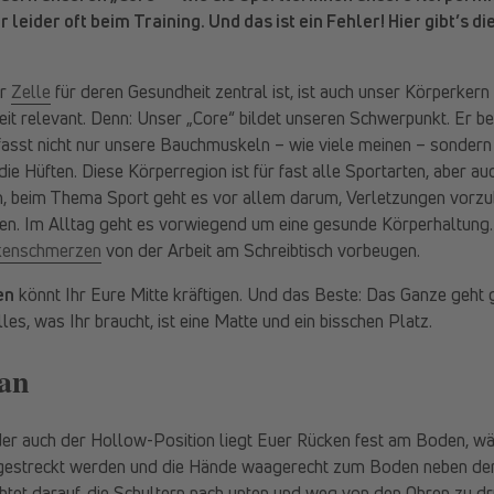
 leider oft beim Training. Und das ist ein Fehler! Hier gibt’s 
er
Zelle
für deren Gesundheit zentral ist, ist auch unser Körperkern
it relevant. Denn: Unser „Core“ bildet unseren Schwerpunkt. Er b
asst nicht nur unsere Bauchmuskeln – wie viele meinen – sondern
ie Hüften. Diese Körperregion ist für fast alle Sportarten, aber au
, beim Thema Sport geht es vor allem darum, Verletzungen vorz
ieren. Im Alltag geht es vorwiegend um eine gesunde Körperhaltung
kenschmerzen
von der Arbeit am Schreibtisch vorbeugen.
en
könnt Ihr Eure Mitte kräftigen. Und das Beste: Das Ganze geht
les, was Ihr braucht, ist eine Matte und ein bisschen Platz.
an
r auch der Hollow-Position liegt Euer Rücken fest am Boden, wä
gestreckt werden und die Hände waagerecht zum Boden neben dem
htet darauf, die Schultern nach unten und weg von den Ohren zu dr