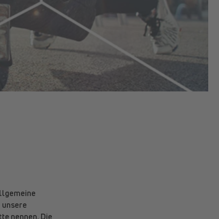
 allgemeine
r unsere
tte nennen. Die