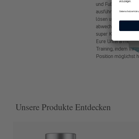
und Fußballen berüh
ausführen und so fü
lösen und die gegens
abwechselnd einen F
super Kräftigung für
Eure Unterarme auf d
Training, indem Ihr 
Position möglichst h
Unsere Produkte Entdecken