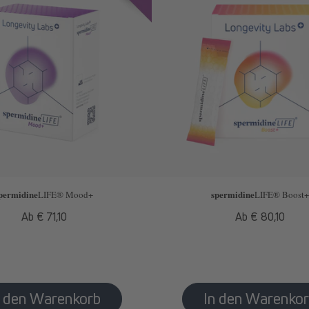
permidine
spermidine
LIFE
® Mood+
LIFE
® Boost+
Normaler
Ab € 71,10
Normaler
Ab € 80,10
Preis
Preis