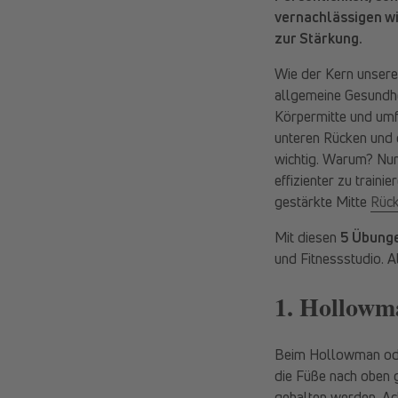
vernachlässigen wir
zur Stärkung.
Wie der Kern unser
allgemeine Gesundhe
Körpermitte und umf
unteren Rücken und d
wichtig. Warum? Nun
effizienter zu train
gestärkte Mitte
Rüc
Mit diesen
5 Übung
und Fitnessstudio. Al
1. Hollowm
Beim Hollowman ode
die Füße nach oben 
gehalten werden. Ac