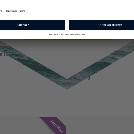
ren den Boden. Das Schönste an dieser Übung: Man kann sie in div
E-Mail
r viel Abwechslung sorgen. Probiert doch mal abwechselnd eine
ätzliche Schulter kurz anzutippen. Achtung aufs Gleichgewicht! Od
uß und zieht das Knie unter Eurem Körper zum gegenüberliegende
 den Core! Eine weitere Variation wäre der Unterarmstütz mit Drehu
Jetzt 10% Rabatt sichern
er Matte ab und kommt in eine tiefere Plank-Position. Anschließe
Eure Hüfte abwechselnd rechts und links seitlich dreht. Füße und O
alten.
Zurück zum Blog