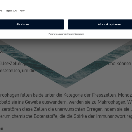
E-Mail
achen ca. 70 % aller Lymphozyten aus und sind für die zellulär
 bedeutet, dass sie – im Gegensatz zur humoralen Immunantwort, di
igeren Weg wählen und die Antigene direkt attackieren und zerstör
ent, dass sie sogar körpereigene Zellen, die von Viren oder Muta
Jetzt 10% Rabatt sichern
-Zellen
 Killer-Zellen gehören zum angeborenen Immunsystem und können 
eststellen, um diese anschließend zu zerstören.
ophagen fallen beide unter die Kategorie der Fresszellen. Mono
Sobald sie ins Gewebe auswandern, werden sie zu Makrophagen. W
 zerstören diese Zellen die unerwünschten Erreger, indem sie sie 
derum chemische Botenstoffe, die die Stärke der Immunantwort reg
en