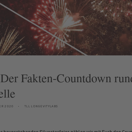
– Der Fakten-Countdown run
lle
ER 2020
TLL LONGEVITYLABS
r bevorstehenden Silvesterfeier zählen wir mit Euch den Cou