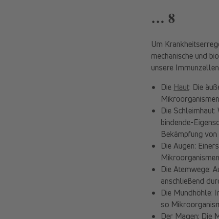
… 8
Um Krankheitserreg
mechanische und bi
unsere Immunzellen 
Die
Haut
: Die äu
Mikroorganismen, 
Die Schleimhaut: 
bindende-Eigensch
Bekämpfung von 
Die Augen: Einer
Mikroorganismen d
Die Atemwege: Au
anschließend dur
Die Mundhöhle: I
so Mikroorganis
Der Magen: Die M