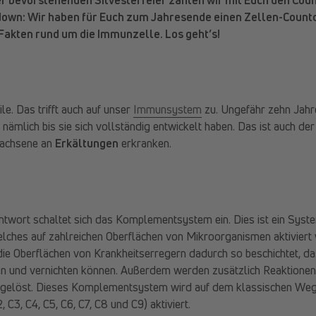
down: Wir haben für Euch zum Jahresende einen Zellen-Count
 Fakten rund um die Immunzelle. Los geht’s!
le. Das trifft auch auf unser
Immunsystem
zu. Ungefähr zehn Jahre
nämlich bis sie sich vollständig entwickelt haben. Das ist auch d
wachsene an
Erkältungen
erkranken.
ntwort schaltet sich das Komplementsystem ein. Dies ist ein Syst
lches auf zahlreichen Oberflächen von Mikroorganismen aktiviert 
die Oberflächen von Krankheitserregern dadurch so beschichtet, d
en und vernichten können. Außerdem werden zusätzlich Reaktion
gelöst. Dieses Komplementsystem wird auf dem klassischen Weg
, C3, C4, C5, C6, C7, C8 und C9) aktiviert.