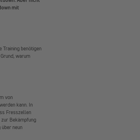
down mit
 Training benötigen
er Grund, warum
em von
werden kann. In
ass Fresszellen
en zur Bekämpfung
 über neun