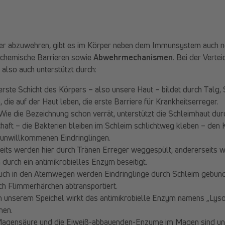
er abzuwehren, gibt es im Körper neben dem Immunsystem auch n
ochemische Barrieren sowie
Abwehrmechanismen
. Bei der Verte
also auch unterstützt durch:
ßerste Schicht des Körpers – also unsere Haut – bildet durch Talg
die auf der Haut leben, die erste Barriere für Krankheitserreger.
Wie die Bezeichnung schon verrät, unterstützt die Schleimhaut durc
aft – die Bakterien bleiben im Schleim schlichtweg kleben – den 
unwillkommenen Eindringlingen.
seits werden hier durch Tränen Erreger weggespült, andererseits
urch ein antimikrobielles Enzym beseitigt.
ch in den Atemwegen werden Eindringlinge durch Schleim gebun
ch Flimmerhärchen abtransportiert.
n unserem Speichel wirkt das antimikrobielle Enzym namens „Ly
men.
agensäure und die Eiweiß-abbauenden-Enzyme im Magen sind unhei