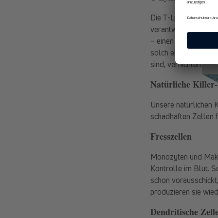
Die T-Lymphozyten m
verantwortlich. Das
– einen angriffslust
solch einem Engagem
sind, vernichten.
Natürliche Killer
Unsere natürlichen
schadhaften Zellen f
Fresszellen
Monozyten und Makr
Kontrolle im Blut. 
schon vorausschickt,
produzieren sie wie
Dendritische Zell