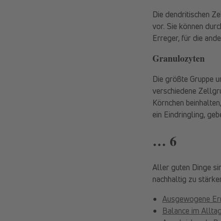
Die dendritischen Z
vor. Sie können dur
Erreger, für die and
Granulozyten
Die größte Gruppe u
verschiedene Zellgr
Körnchen beinhalte
ein Eindringling, ge
… 6
Aller guten Dinge s
nachhaltig zu stärke
Ausgewogene Er
Balance im Allta