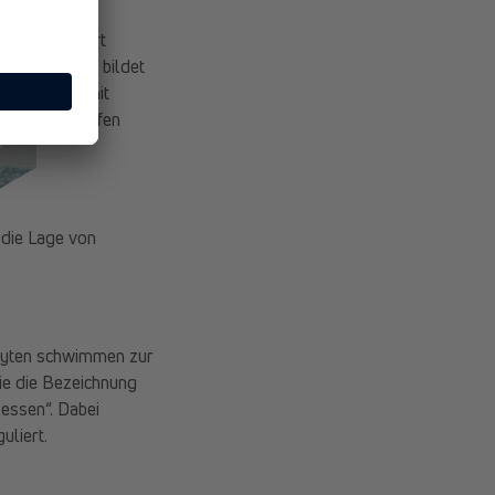
e Immunantwort
e Antikörper bildet
en. Und das mit
tionen betroffen
die Lage von
zyten schwimmen zur
ie die Bezeichnung
„essen“. Dabei
uliert.