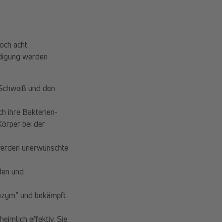
och acht
idigung werden
, Schweiß und den
h ihre Bakterien-
Körper bei der
 werden unerwünschte
den und
sozym“ und bekämpft
mlich effektiv. Sie