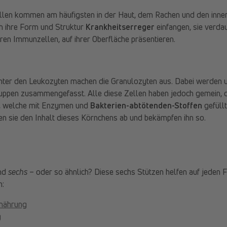
ellen kommen am häufigsten in der Haut, dem Rachen und den inne
ch ihre Form und Struktur
Krankheitserreger
einfangen, sie verda
eren Immunzellen, auf ihrer Oberfläche präsentieren.
nter den Leukozyten machen die Granulozyten aus. Dabei werden u
uppen zusammengefasst. Alle diese Zellen haben jedoch gemein, d
n, welche mit Enzymen und
Bakterien-abtötenden-Stoffen
gefüll
ben sie den Inhalt dieses Körnchens ab und bekämpfen ihn so.
ind
sechs
– oder so ähnlich? Diese sechs Stützen helfen auf jeden F
n:
nährung
g