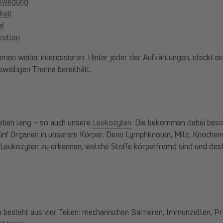
Bewegung
keit
af
zellen
men weiter interessieren: Hinter jeder der Aufzählungen, steckt ei
eweiligen Thema bereithält.
Leben lang – so auch unsere
Leukozyten
. Die bekommen dabei bes
fünf Organen in unserem Körper. Denn Lymphknoten, Milz, Knoche
Leukozyten zu erkennen, welche Stoffe körperfremd sind und des
esteht aus vier Teilen: mechanischen Barrieren, Immunzellen, Pr