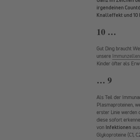
irgendeinen Count
Knalleffekt und 10
10 …
Gut Ding braucht Wei
unsere
Immunzellen
Kinder öfter als Er
… 9
Als Teil der Immuna
Plasmaproteinen, we
erster Linie werden 
diese sofort erkenn
von
Infektionen
aus
Glykoproteine (C1, C2