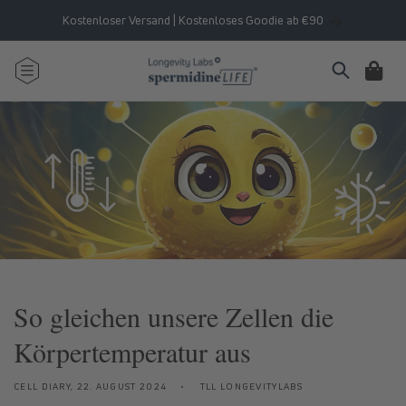
Direkt
zum
Kostenloser Versand | Kostenloses Goodie ab €90
Inhalt
Warenkorb
So gleichen unsere Zellen die
Körpertemperatur aus
CELL DIARY,
22. AUGUST 2024
TLL LONGEVITYLABS