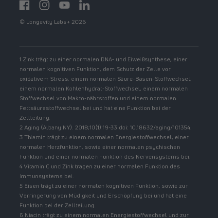
Facebook
Instagram
YouTube
https://www.linkedin.com/showcase/spermidinelif
© Longevity Labs+ 2026
1 Zink trägt zu einer normalen DNA- und Eiweißsynthese, einer
normalen kognitiven Funktion, dem Schutz der Zelle vor
oxidativem Stress, einem normalen Säure-Basen-Stoffwechsel,
einem normalen Kohlenhydrat-Stoffwechsel, einem normalen
Stoffwechsel von Makro-nährstoffen und einem normalen
Fettsäurestoffwechsel bei und hat eine Funktion bei der
Zellteilung.
2 Aging (Albany NY). 2018;10(1):19-33 doi: 10.18632/aging/101354.
3 Thiamin trägt zu einem normalen Energiestoffwechsel, einer
normalen Herzfunktion, sowie einer normalen psychischen
Funktion und einer normalen Funktion des Nervensystems bei.
4 Vitamin C und Zink tragen zu einer normalen Funktion des
Immunsystems bei.
5 Eisen trägt zu einer normalen kognitiven Funktion, sowie zur
Verringerung von Müdigkeit und Erschöpfung bei und hat eine
Funktion bei der Zellteilung.
6 Niacin trägt zu einem normalen Energiestoffwechsel und zur