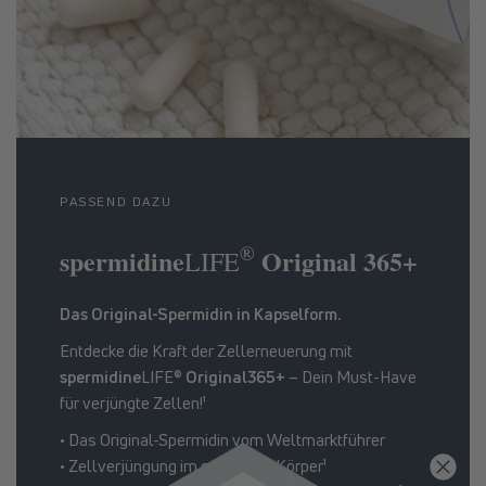
PASSEND DAZU
®
spermidine
Original 365+
LIFE
Das Original-Spermidin in Kapselform.
Entdecke die Kraft der Zellerneuerung mit
spermidine
LIFE®
Original365+
– Dein Must-Have
für verjüngte Zellen!¹
• Das Original-Spermidin vom Weltmarktführer
• Zellverjüngung im gesamten Körper¹