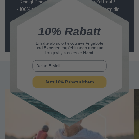
• Reinigt Deine Zellen von schädlichem Zellmüll¹
• 100% natürliches & klinisch getestetes² Spermidin
10% Rabatt
Jetzt kaufen
Erhalte ab sofort
exklusive Angebote
und Expertenempfehlungen rund um
Longevity aus erster Hand.
E-Mail
Ähnliche Beitrage
Jetzt 10% Rabatt sichern