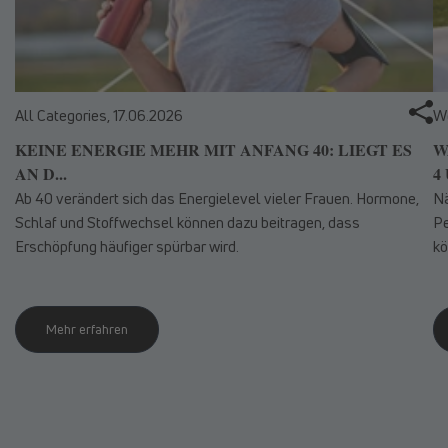
All Categories,
17.06.2026
We
KEINE ENERGIE MEHR MIT ANFANG 40: LIEGT ES
W
AN D...
4 
Ab 40 verändert sich das Energielevel vieler Frauen. Hormone,
Nä
Schlaf und Stoffwechsel können dazu beitragen, dass
Pe
Erschöpfung häufiger spürbar wird.
kö
Mehr erfahren